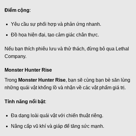
Điểm cộng
:
Yêu cầu sự phối hợp và phản ứng nhanh.
Đồ họa hiện đại, tạo cảm giác chân thực.
Nếu bạn thích phiêu lưu và thử thách, đừng bỏ qua Lethal
Company.
Monster Hunter Rise
Trong
Monster Hunter Rise
, bạn sẽ cùng bạn bè săn lùng
những quái vật khổng lồ và nhận về các vật phẩm giá trị.
Tính năng nổi bật
:
Đa dạng loài quái vật với chiến thuật riêng.
Nâng cấp vũ khí và giáp để tăng sức mạnh.