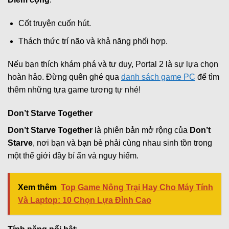
Cốt truyện cuốn hút.
Thách thức trí não và khả năng phối hợp.
Nếu bạn thích khám phá và tư duy, Portal 2 là sự lựa chọn
hoàn hảo. Đừng quên ghé qua
danh sách game PC
để tìm
thêm những tựa game tương tự nhé!
Don’t Starve Together
Don’t Starve Together
là phiên bản mở rộng của
Don’t
Starve
, nơi bạn và bạn bè phải cùng nhau sinh tồn trong
một thế giới đầy bí ẩn và nguy hiểm.
Xem thêm
Top Game Nông Trại Hay Cho Máy Tính
Và Laptop: 10 Chọn Lựa Đỉnh Cao