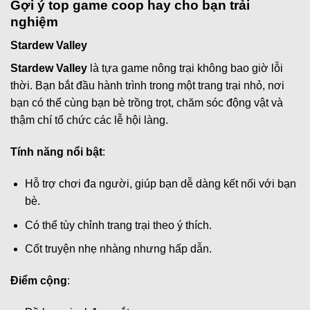
Gợi ý top game coop hay cho bạn trải
nghiệm
Stardew Valley
Stardew Valley
là tựa game nông trại không bao giờ lỗi
thời. Bạn bắt đầu hành trình trong một trang trại nhỏ, nơi
bạn có thể cùng bạn bè trồng trọt, chăm sóc động vật và
thậm chí tổ chức các lễ hội làng.
Tính năng nổi bật
:
Hỗ trợ chơi đa người, giúp bạn dễ dàng kết nối với bạn
bè.
Có thể tùy chỉnh trang trại theo ý thích.
Cốt truyện nhẹ nhàng nhưng hấp dẫn.
Điểm cộng
: