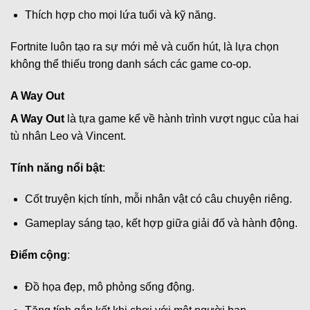
Thích hợp cho mọi lứa tuổi và kỹ năng.
Fortnite luôn tạo ra sự mới mẻ và cuốn hút, là lựa chọn
không thể thiếu trong danh sách các game co-op.
A Way Out
A Way Out
là tựa game kể về hành trình vượt ngục của hai
tù nhân Leo và Vincent.
Tính năng nổi bật
:
Cốt truyện kịch tính, mỗi nhân vật có câu chuyện riêng.
Gameplay sáng tạo, kết hợp giữa giải đố và hành động.
Điểm cộng
:
Đồ họa đẹp, mô phỏng sống động.