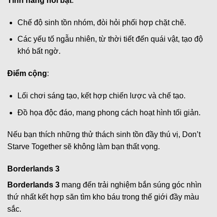
Tính năng nổi bật
:
Chế độ sinh tồn nhóm, đòi hỏi phối hợp chặt chẽ.
Các yếu tố ngẫu nhiên, từ thời tiết đến quái vật, tạo độ
khó bất ngờ.
Điểm cộng
:
Lối chơi sáng tạo, kết hợp chiến lược và chế tạo.
Đồ họa độc đáo, mang phong cách hoạt hình tối giản.
Nếu bạn thích những thử thách sinh tồn đầy thú vị, Don’t
Starve Together sẽ không làm bạn thất vọng.
Borderlands 3
Borderlands 3
mang đến trải nghiệm bắn súng góc nhìn
thứ nhất kết hợp săn tìm kho báu trong thế giới đầy màu
sắc.