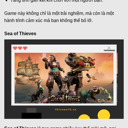
Tăng tính gắn kết khi chơi với một người bạn.
Game này không chỉ là một trải nghiệm, mà còn là một
hành trình cảm xúc mà bạn không thể bỏ lỡ.
Sea of Thieves