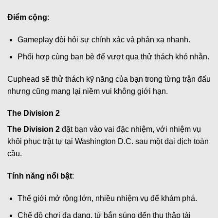
Điểm cộng
:
Gameplay đòi hỏi sự chính xác và phản xạ nhanh.
Phối hợp cùng bạn bè để vượt qua thử thách khó nhằn.
Cuphead sẽ thử thách kỹ năng của bạn trong từng trận đấu
nhưng cũng mang lại niềm vui không giới hạn.
The Division 2
The Division 2
đặt bạn vào vai đặc nhiệm, với nhiệm vụ
khôi phục trật tự tại Washington D.C. sau một đại dịch toàn
cầu.
Tính năng nổi bật
:
Thế giới mở rộng lớn, nhiều nhiệm vụ để khám phá.
Chế độ chơi đa dạng, từ bắn súng đến thu thập tài