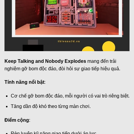
Keep Talking and Nobody Explodes
mang đến trải
nghiệm gỡ bom độc đáo, đòi hỏi sự giao tiếp hiệu quả.
Tính năng nổi bật
:
Cơ chế gỡ bom độc đáo, mỗi người có vai trò riêng biệt.
Tăng dần độ khó theo từng màn chơi.
Điểm cộng
:
Rèn luyện kỹ năng giao tiếp dưới áp lực.