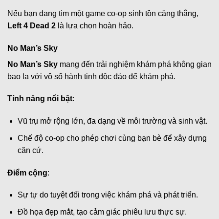
Nếu bạn đang tìm một game co-op sinh tồn căng thẳng,
Left 4 Dead 2
là lựa chọn hoàn hảo.
No Man’s Sky
No Man’s Sky
mang đến trải nghiệm khám phá không gian
bao la với vô số hành tinh độc đáo để khám phá.
Tính năng nổi bật
:
Vũ trụ mở rộng lớn, đa dạng về môi trường và sinh vật.
Chế độ co-op cho phép chơi cùng bạn bè để xây dựng
căn cứ.
Điểm cộng
:
Sự tự do tuyệt đối trong việc khám phá và phát triển.
Đồ họa đẹp mắt, tạo cảm giác phiêu lưu thực sự.