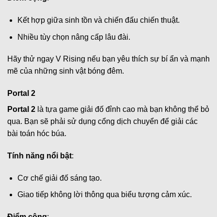
Kết hợp giữa sinh tồn và chiến đấu chiến thuật.
Nhiều tùy chọn nâng cấp lâu đài.
Hãy thử ngay V Rising nếu bạn yêu thích sự bí ẩn và mạnh
mẽ của những sinh vật bóng đêm.
Portal 2
Portal 2
là tựa game giải đố đỉnh cao mà bạn không thể bỏ
qua. Bạn sẽ phải sử dụng cổng dịch chuyển để giải các
bài toán hóc búa.
Tính năng nổi bật
:
Cơ chế giải đố sáng tạo.
Giao tiếp không lời thông qua biểu tượng cảm xúc.
Điểm cộng
: