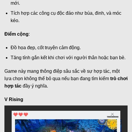
mới.
Tích hợp các công cụ độc đáo như búa, đinh, và móc
kéo.
Điểm cộng
:
Đồ họa đẹp, cốt truyện cảm động.
Tăng tính gắn kết khi chơi với người thân hoặc bạn bè.
Game này mang thông điệp sâu sắc về sự hợp tác, một
lựa chọn không thể bỏ qua nếu bạn đang tìm kiếm
trò chơi
hợp tác
đầy ý nghĩa.
V Rising