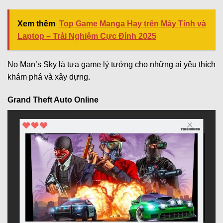
Xem thêm
Top Game Manga Hay trên Máy Tính và
Laptop – Trải Nghiệm Cực Đỉnh 2025
No Man’s Sky là tựa game lý tưởng cho những ai yêu thích
khám phá và xây dựng.
Grand Theft Auto Online