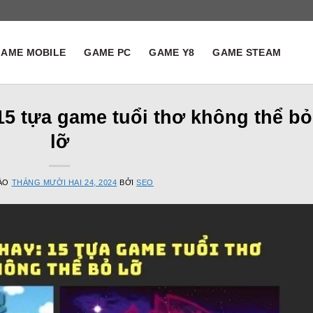
AME MOBILE
GAME PC
GAME Y8
GAME STEAM
5 tựa game tuổi thơ không thể bỏ
lỡ
VÀO
THÁNG MƯỜI HAI 24, 2024
BỞI
SEO