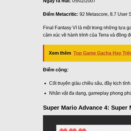
Ngày ra mắt:
05/02/2007
Điểm Metacritic:
92 Metascore, 8.7 User 
Final Fantasy VI là một trong những tựa 
cảm xúc về hành trình của Terra và đồng độ
Xem thêm
Top Game Gacha Hay Trên
Điểm cộng:
Cốt truyện giàu chiều sâu, đầy kịch tính
Nhân vật đa dạng, gameplay phong ph
Super Mario Advance 4: Super 