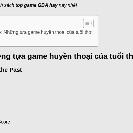
nh sách
top game GBA hay
này nhé!
 Những tựa game huyền thoại của tuổi thơ
g tựa game huyền thoại của tuổi t
the Past
Score