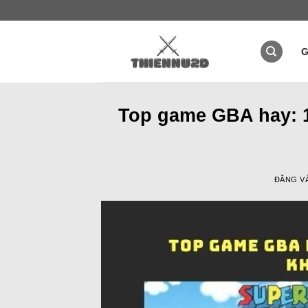
Bỏ
qua
nội
G
dung
Top game GBA hay: 1
ĐĂNG 