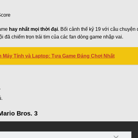
Score
game
hay nhất mọi thời đại
. Bối cảnh thế kỷ 19 với câu chuyện
i đã chiếm trọn trái tim của các fan dòng game nhập vai.
 Máy Tính và Laptop: Tựa Game Đáng Chơi Nhất
.
ú.
Mario Bros. 3