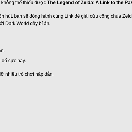
a không thể thiếu được
The Legend of Zelda: A Link to the Pa
uốn hút, bạn sẽ đồng hành cùng Link để giải cứu công chúa Zel
ới Dark World đầy bí ẩn.
ần.
i đố cực hay.
ỡ nhiều trò chơi hấp dẫn.