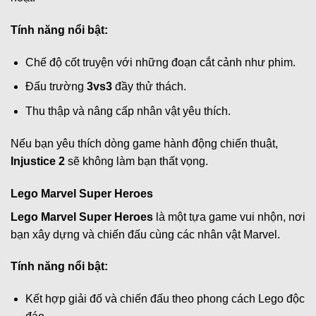
Tính năng nổi bật:
Chế độ cốt truyện với những đoạn cắt cảnh như phim.
Đấu trường
3vs3
đầy thử thách.
Thu thập và nâng cấp nhân vật yêu thích.
Nếu bạn yêu thích dòng game hành động chiến thuật,
Injustice 2
sẽ không làm bạn thất vọng.
Lego Marvel Super Heroes
Lego Marvel Super Heroes
là một tựa game vui nhộn, nơi
bạn xây dựng và chiến đấu cùng các nhân vật Marvel.
Tính năng nổi bật:
Kết hợp giải đố và chiến đấu theo phong cách Lego độc