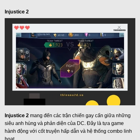
Injustice 2
Injustice 2
mang đến các trận chiến gay cấn giữa những
siêu anh hùng và phản diện của DC. Đây là tựa game
hành động với cốt truyện hấp dẫn và hệ thống combo linh
hoạt.