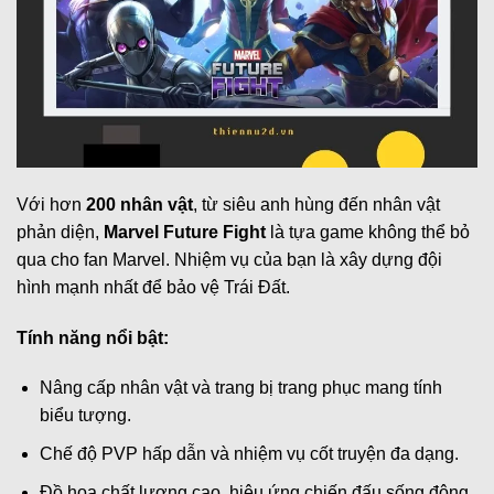
Với hơn
200 nhân vật
, từ siêu anh hùng đến nhân vật
phản diện,
Marvel Future Fight
là tựa game không thể bỏ
qua cho fan Marvel. Nhiệm vụ của bạn là xây dựng đội
hình mạnh nhất để bảo vệ Trái Đất.
Tính năng nổi bật:
Nâng cấp nhân vật và trang bị trang phục mang tính
biểu tượng.
Chế độ PVP hấp dẫn và nhiệm vụ cốt truyện đa dạng.
Đồ họa chất lượng cao, hiệu ứng chiến đấu sống động.