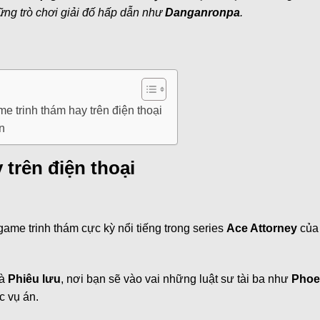
ng trò chơi giải đố hấp dẫn như
Danganronpa
.
e trinh thám hay trên điện thoại
ận
 trên điện thoại
game trinh thám cực kỳ nổi tiếng trong series
Ace Attorney
của
à
Phiêu lưu
, nơi bạn sẽ vào vai những luật sư tài ba như
Phoe
c vụ án.