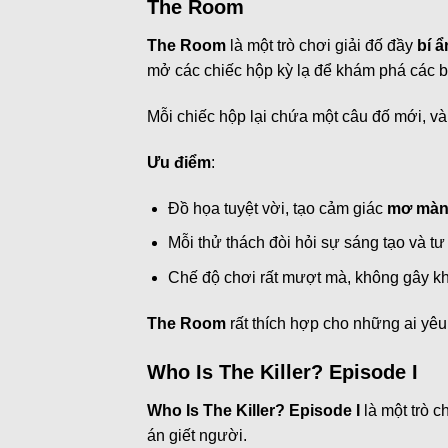
The Room
The Room
là một trò chơi giải đố đầy
bí ẩ
mở các chiếc hộp kỳ lạ để khám phá các bí
Mỗi chiếc hộp lại chứa một câu đố mới, và 
Ưu điểm
:
Đồ họa tuyệt vời, tạo cảm giác
mơ mà
Mỗi thử thách đòi hỏi sự sáng tạo và tư 
Chế độ chơi rất mượt mà, không gây kh
The Room
rất thích hợp cho những ai yêu
Who Is The Killer? Episode I
Who Is The Killer? Episode I
là một trò c
án giết người.