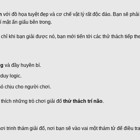
n
với đồ họa tuyệt đẹp và cơ chế vật lý rất độc đáo. Bạn sẽ phải
 mật ẩn giấu bên trong.
chỉ khi bạn giải được nó, bạn mới tiến tới các thử thách tiếp th
ng
và đầy huyền bí.
duy logic.
ó chịu cho người chơi.
 thích những trò chơi giải đố
thử thách trí não
.
hơi trinh thám giải đố, nơi bạn sẽ vào vai một thám tử để điều tr