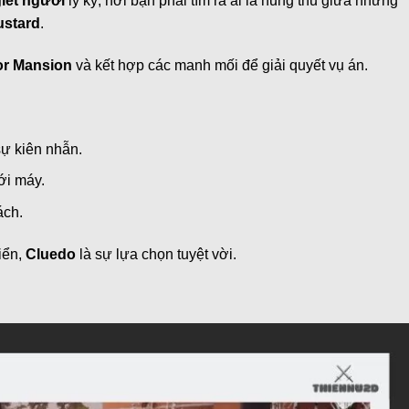
iết người
ly kỳ, nơi bạn phải tìm ra ai là hung thủ giữa những
ustard
.
or Mansion
và kết hợp các manh mối để giải quyết vụ án.
sự kiên nhẫn.
ới máy.
ách.
iển,
Cluedo
là sự lựa chọn tuyệt vời.