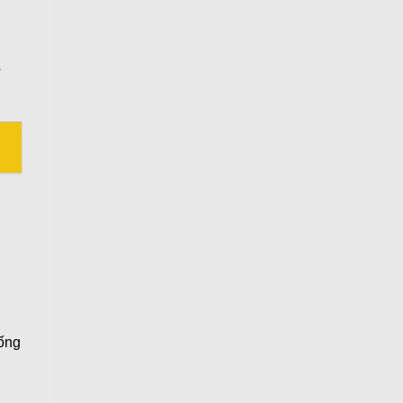
ò
uống