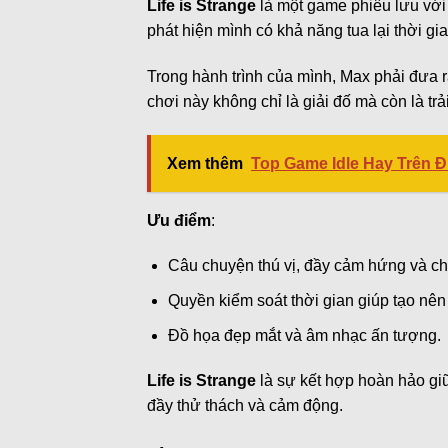
Life is Strange
là một game phiêu lưu với
phát hiện mình có khả năng tua lại thời gia
Trong hành trình của mình, Max phải đưa 
chơi này không chỉ là giải đố mà còn là tr
Xem thêm
Top Game Idle Hay Trên Đ
Ưu điểm
:
Câu chuyện thú vị, đầy cảm hứng và ch
Quyền kiểm soát thời gian giúp tạo nê
Đồ họa đẹp mắt và âm nhạc ấn tượng.
Life is Strange
là sự kết hợp hoàn hảo gi
đầy thử thách và cảm động.