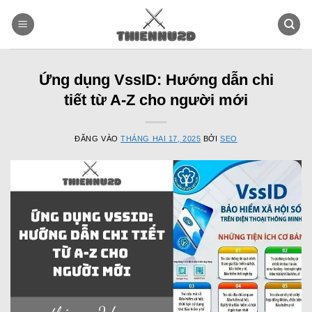
Bỏ
qua
nội
dung
Ứng dụng VssID: Hướng dẫn chi
tiết từ A-Z cho người mới
ĐĂNG VÀO
THÁNG HAI 17, 2025
BỞI
SEO