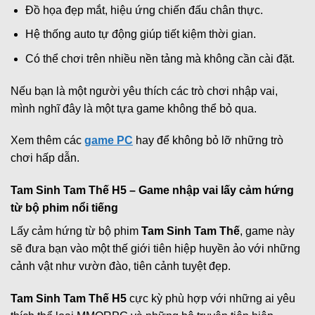
Đồ họa đẹp mắt, hiệu ứng chiến đấu chân thực.
Hệ thống auto tự động giúp tiết kiệm thời gian.
Có thể chơi trên nhiều nền tảng mà không cần cài đặt.
Nếu bạn là một người yêu thích các trò chơi nhập vai,
mình nghĩ đây là một tựa game không thể bỏ qua.
Xem thêm các
game PC
hay để không bỏ lỡ những trò
chơi hấp dẫn.
Tam Sinh Tam Thế H5 – Game nhập vai lấy cảm hứng
từ bộ phim nổi tiếng
Lấy cảm hứng từ bộ phim
Tam Sinh Tam Thế
, game này
sẽ đưa bạn vào một thế giới tiên hiệp huyền ảo với những
cảnh vật như vườn đào, tiên cảnh tuyệt đẹp.
Tam Sinh Tam Thế H5
cực kỳ phù hợp với những ai yêu