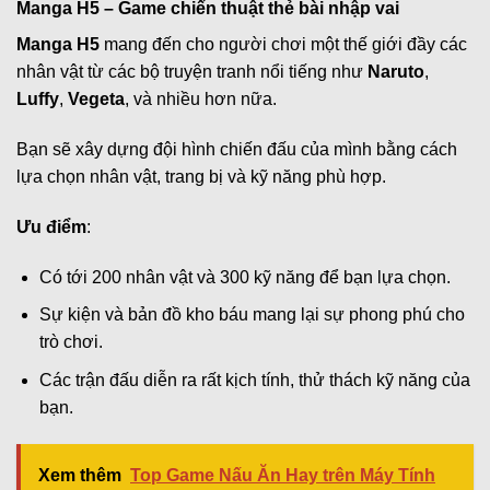
Manga H5 – Game chiến thuật thẻ bài nhập vai
Manga H5
mang đến cho người chơi một thế giới đầy các
nhân vật từ các bộ truyện tranh nổi tiếng như
Naruto
,
Luffy
,
Vegeta
, và nhiều hơn nữa.
Bạn sẽ xây dựng đội hình chiến đấu của mình bằng cách
lựa chọn nhân vật, trang bị và kỹ năng phù hợp.
Ưu điểm
:
Có tới 200 nhân vật và 300 kỹ năng để bạn lựa chọn.
Sự kiện và bản đồ kho báu mang lại sự phong phú cho
trò chơi.
Các trận đấu diễn ra rất kịch tính, thử thách kỹ năng của
bạn.
Xem thêm
Top Game Nấu Ăn Hay trên Máy Tính