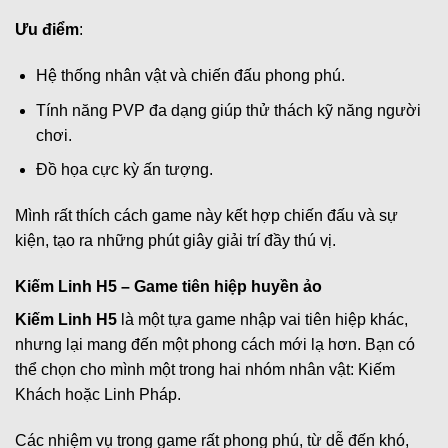
Ưu điểm
:
Hệ thống nhân vật và chiến đấu phong phú.
Tính năng PVP đa dạng giúp thử thách kỹ năng người
chơi.
Đồ họa cực kỳ ấn tượng.
Mình rất thích cách game này kết hợp chiến đấu và sự
kiện, tạo ra những phút giây giải trí đầy thú vị.
Kiếm Linh H5 – Game tiên hiệp huyền ảo
Kiếm Linh H5
là một tựa game nhập vai tiên hiệp khác,
nhưng lại mang đến một phong cách mới lạ hơn. Bạn có
thể chọn cho mình một trong hai nhóm nhân vật: Kiếm
Khách hoặc Linh Pháp.
Các nhiệm vụ trong game rất phong phú, từ dễ đến khó,