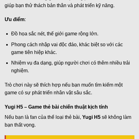
giúp bạn thử thách bản thân và phát triển kỹ năng.
Ưu điểm
:
Đồ họa sắc nét, thế giới game rộng lớn.
Phong cách nhập vai độc đáo, khác biệt so với các
game tiên hiệp khác.
Nhiệm vụ đa dạng, giúp người chơi có thêm nhiều trải
nghiệm.
Trò chơi này sẽ thích hợp nếu bạn muốn tìm kiếm một
game có sự phát triển nhân vật sâu sắc.
Yugi H5 – Game thẻ bài chiến thuật kịch tính
Nếu bạn là fan của thể loại thẻ bài,
Yugi H5
sẽ không làm
bạn thất vọng.