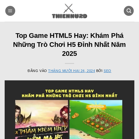
Bỏ
qua
nội
dung
Top Game HTML5 Hay: Khám Phá
Những Trò Chơi H5 Đỉnh Nhất Năm
2025
ĐĂNG VÀO
THÁNG MƯỜI HAI 24, 2024
BỞI
SEO