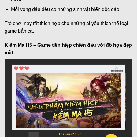
Mỗi vòng đấu đều có những sinh vật biển độc đáo.
Trò chơi này rất thích hợp cho những ai yêu thích thể loại
game bắn cá.
Kiếm Ma H5 – Game tiên hiệp chiến đấu với đồ họa đẹp
mắt