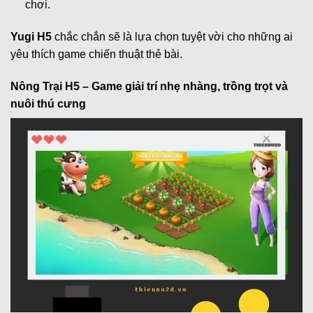
chơi.
Yugi H5
chắc chắn sẽ là lựa chọn tuyệt vời cho những ai
yêu thích game chiến thuật thẻ bài.
Nông Trại H5 – Game giải trí nhẹ nhàng, trồng trọt và
nuôi thú cưng