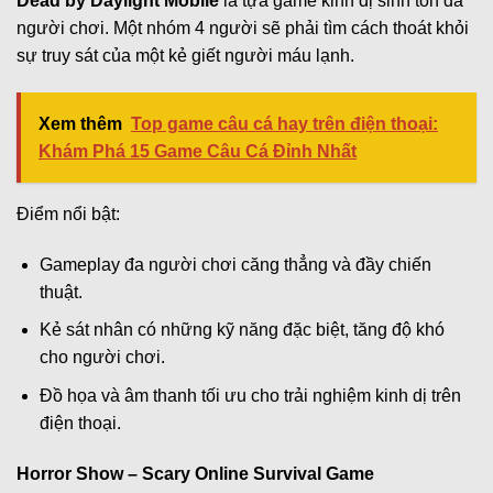
Dead by Daylight Mobile
là tựa game kinh dị sinh tồn đa
người chơi. Một nhóm 4 người sẽ phải tìm cách thoát khỏi
sự truy sát của một kẻ giết người máu lạnh.
Xem thêm
Top game câu cá hay trên điện thoại:
Khám Phá 15 Game Câu Cá Đỉnh Nhất
Điểm nổi bật:
Gameplay đa người chơi căng thẳng và đầy chiến
thuật.
Kẻ sát nhân có những kỹ năng đặc biệt, tăng độ khó
cho người chơi.
Đồ họa và âm thanh tối ưu cho trải nghiệm kinh dị trên
điện thoại.
Horror Show – Scary Online Survival Game